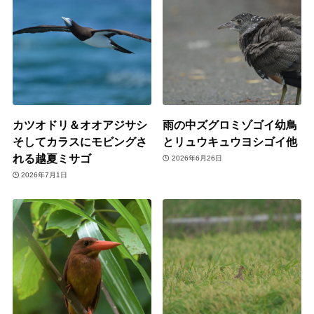
カツオドリ＆オオアジサシ
雨の中ズグロミゾゴイ幼鳥
そしてカラスにモビングさ
とリュウキュウヨシゴイ他
れる越夏ミサゴ
2026年6月26日
2026年7月1日