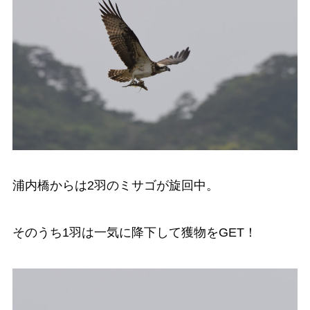
浦内橋からは2羽のミサゴが旋回中。
そのうち1羽は一気に降下して獲物をGET！