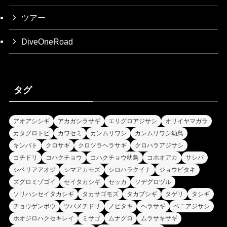
ツアー
DiveOneRoad
タグ
アオアシシギ
アカガシラサギ
エリグロアジサシ
オリイヤマガラ
カタグロトビ
カワセミ
カンムリワシ
カンムリワシ幼鳥
キンバト
クロサギ
クロツラヘラサギ
クロハラアジサシ
コチドリ
コハクチョウ
コハクチョウ幼鳥
コホオアカ
サシバ
シベリアアオジ
シマアカモズ
シロハラクイナ
ジョウビタキ
ズグロミゾゴイ
セイタカシギ
セッカ
ソデグロヅル
ソリハシセイタカシギ
タカサゴモズ
タカブシギ
タゲリ
タシギ
チョウゲンボウ
ツバメチドリ
ノビタキ
ヘラサギ
ベニアジサシ
ホオジロハクセキレイ
ミサゴ
ムナグロ
ムラサキサギ