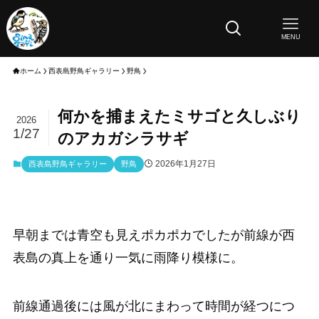
MENU
ホーム
西表島野鳥ギャラリー
野鳥
何かを捕まえたミサゴと久しぶり
2026
1/27
のアカガシラサギ
2026年1月27日
西表島野鳥ギャラリー
野鳥
早朝までは青空も見えポカポカでしたが前線が西
表島の真上を通り一気に雨降り模様に。
前線通過後には風が北にまわって時間が経つにつ