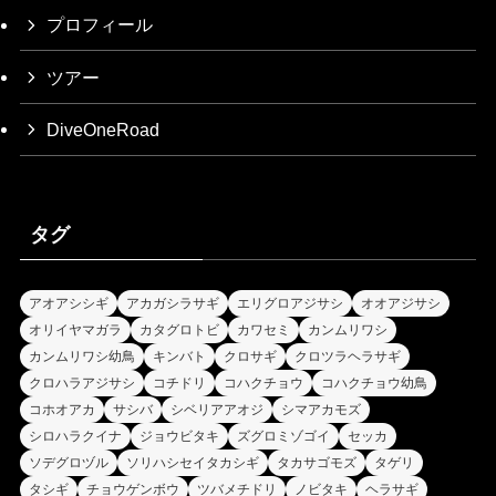
プロフィール
ツアー
DiveOneRoad
タグ
アオアシシギ
アカガシラサギ
エリグロアジサシ
オオアジサシ
オリイヤマガラ
カタグロトビ
カワセミ
カンムリワシ
カンムリワシ幼鳥
キンバト
クロサギ
クロツラヘラサギ
クロハラアジサシ
コチドリ
コハクチョウ
コハクチョウ幼鳥
コホオアカ
サシバ
シベリアアオジ
シマアカモズ
シロハラクイナ
ジョウビタキ
ズグロミゾゴイ
セッカ
ソデグロヅル
ソリハシセイタカシギ
タカサゴモズ
タゲリ
タシギ
チョウゲンボウ
ツバメチドリ
ノビタキ
ヘラサギ