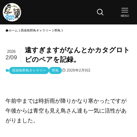
MENU
ホーム
西表島野鳥ギャラリー
野鳥
遠すぎますがなんとかカタグロト
2026
2/09
ビのペアを記録。
2026年2月9日
西表島野鳥ギャラリー
野鳥
午前中までは時折雨が降りかなり寒かったですが
午後からは青空も見え鳥さん達も一気に活性があ
がりました。