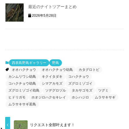
最近のナイトツアーまとめ
2026年5月28日
西表島野鳥ギャラリー
野鳥
オオハクチョウ
オオハクチョウ幼鳥
カタグロトビ
カンムリワシ幼鳥
キクイタダキ
コハクチョウ
コハクチョウ幼鳥
シマアカモズ
ズグロミゾゴイ
ズグロミゾゴイ幼鳥
ソデグロヅル
タカサゴモズ
ツグミ
ヒドリガモ
ホオジロハクセキレイ
ホシハジロ
ムラサキサギ
ムラサキサギ若鳥
リクエスト全部叶えます！