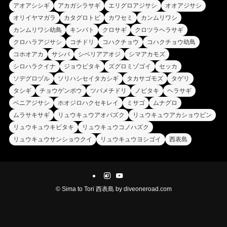
アオアシシギ
アカガシラサギ
エリグロアジサシ
オオアジサシ
オリイヤマガラ
カタグロトビ
カワセミ
カンムリワシ
カンムリワシ幼鳥
キンバト
クロサギ
クロツラヘラサギ
クロハラアジサシ
コチドリ
コハクチョウ
コハクチョウ幼鳥
コホオアカ
サシバ
シベリアアオジ
シマアカモズ
シロハラクイナ
ジョウビタキ
ズグロミゾゴイ
セッカ
ソデグロヅル
ソリハシセイタカシギ
タカサゴモズ
タゲリ
タシギ
チョウゲンボウ
ツバメチドリ
ノビタキ
ヘラサギ
ベニアジサシ
ホオジロハクセキレイ
ミサゴ
ムナグロ
ムラサキサギ
リュウキュウアオバズク
リュウキュウアカショウビン
リュウキュウキビタキ
リュウキュウコノハズク
リュウキュウサンショウクイ
リュウキュウヨシゴイ
西表島
©
Sima to Tori 西表島 by diveoneroad.com