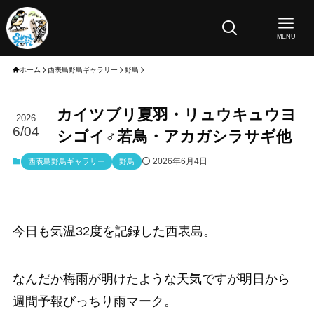
MENU
ホーム
西表島野鳥ギャラリー
野鳥
カイツブリ夏羽・リュウキュウヨ
2026
6/04
シゴイ♂若鳥・アカガシラサギ他
2026年6月4日
西表島野鳥ギャラリー
野鳥
今日も気温32度を記録した西表島。
なんだか梅雨が明けたような天気ですが明日から
週間予報びっちり雨マーク。