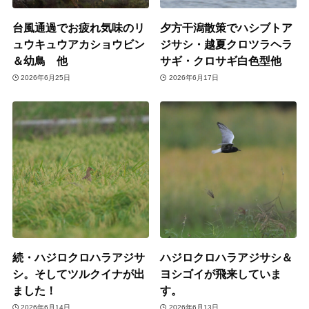
台風通過でお疲れ気味のリ
夕方干潟散策でハシブトア
ュウキュウアカショウビン
ジサシ・越夏クロツラヘラ
＆幼鳥 他
サギ・クロサギ白色型他
2026年6月25日
2026年6月17日
続・ハジロクロハラアジサ
ハジロクロハラアジサシ＆
シ。そしてツルクイナが出
ヨシゴイが飛来していま
ました！
す。
2026年6月14日
2026年6月13日