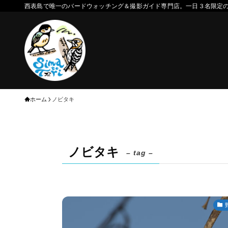
西表島で唯一のバードウォッチング＆撮影ガイド専門店。一日３名限定
ホーム
ノビタキ
ノビタキ
– tag –