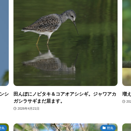
ンシ
田んぼにノビタキ＆コアオアシシギ。ジャワアカ
増
ガシラサギまだ居ます。
20
2026年4月21日
野鳥
野鳥