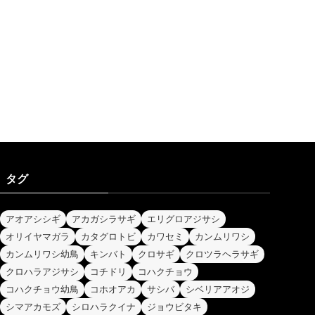
タグ
アオアシシギ
アカガシラサギ
エリグロアジサシ
オリイヤマガラ
カタグロトビ
カワセミ
カンムリワシ
カンムリワシ幼鳥
キンバト
クロサギ
クロツラヘラサギ
クロハラアジサシ
コチドリ
コハクチョウ
コハクチョウ幼鳥
コホオアカ
サシバ
シベリアアオジ
シマアカモズ
シロハラクイナ
ジョウビタキ