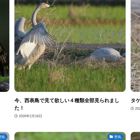
今、西表島で見て欲しい４種類全部見られまし
タ
た！
20
2026年2月16日
野鳥
野鳥