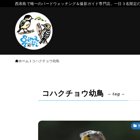
西表島で唯一のバードウォッチング＆撮影ガイド専門店。一日３名限定
ホーム
コハクチョウ幼鳥
コハクチョウ幼鳥
– tag –