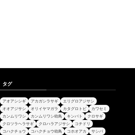
タグ
アオアシシギ
アカガシラサギ
エリグロアジサシ
オオアジサシ
オリイヤマガラ
カタグロトビ
カワセミ
カンムリワシ
カンムリワシ幼鳥
キンバト
クロサギ
クロツラヘラサギ
クロハラアジサシ
コチドリ
コハクチョウ
コハクチョウ幼鳥
コホオアカ
サシバ