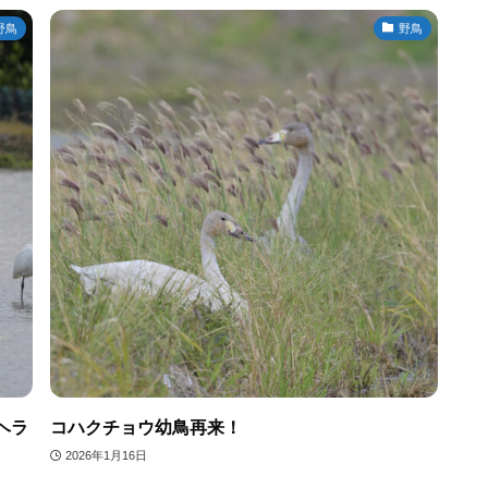
野鳥
野鳥
ヘラ
コハクチョウ幼鳥再来！
2026年1月16日